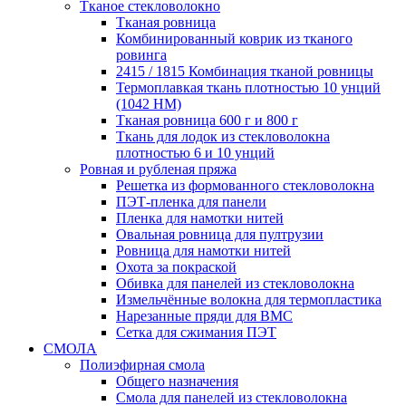
Тканое стекловолокно
Тканая ровница
Комбинированный коврик из тканого
ровинга
2415 / 1815 Комбинация тканой ровницы
Термоплавкая ткань плотностью 10 унций
(1042 HM)
Тканая ровница 600 г и 800 г
Ткань для лодок из стекловолокна
плотностью 6 и 10 унций
Ровная и рубленая пряжа
Решетка из формованного стекловолокна
ПЭТ-пленка для панели
Пленка для намотки нитей
Овальная ровница для пултрузии
Ровница для намотки нитей
Охота за покраской
Обивка для панелей из стекловолокна
Измельчённые волокна для термопластика
Нарезанные пряди для BMC
Сетка для сжимания ПЭТ
СМОЛА
Полиэфирная смола
Общего назначения
Смола для панелей из стекловолокна