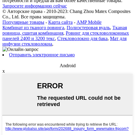
потребности и предлагая вам более качественные товары.
Запросите информацию сейчас
© Авторские права - 2010-2023: Chang Zhou Matex Composites
Co., Ltd. Все права защищены.
Популярные товары
-
Карта сайта
-
AMP Mobile
Комбинат из тканого ровинга
,
Полиэстеровая вуаль
,
Тканая
ровница, сшитая комбинация
,
Ровинг для стекловолоконных
панелей 2400 и 3200 текс
,
Стекловолокно для бака
,
Мат для
инфузии стекловолокна
,
Отправить электронное письмо
Android
x