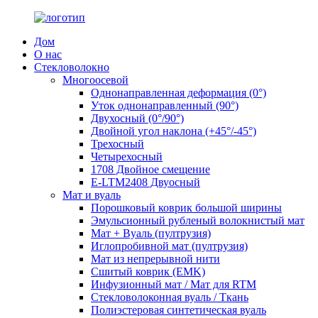
Дом
О нас
Стекловолокно
Многоосевой
Однонаправленная деформация (0°)
Уток однонаправленный (90°)
Двухосный (0°/90°)
Двойной угол наклона (+45°/-45°)
Трехосный
Четырехосный
1708 Двойное смещение
E-LTM2408 Двуосный
Мат и вуаль
Порошковый коврик большой ширины
Эмульсионный рубленый волокнистый мат
Мат + Вуаль (пултрузия)
Иглопробивной мат (пултрузия)
Мат из непрерывной нити
Сшитый коврик (EMK)
Инфузионный мат / Мат для RTM
Стекловолоконная вуаль / Ткань
Полиэстеровая синтетическая вуаль