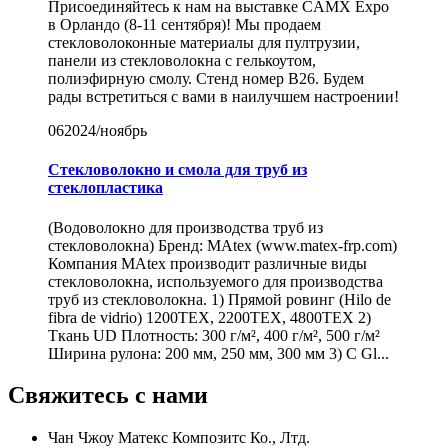
Присоединяйтесь к нам на выставке CAMX Expo
в Орландо (8-11 сентября)! Мы продаем
стекловолоконные материалы для пултрузии,
панели из стекловолокна с гелькоутом,
полиэфирную смолу. Стенд номер B26. Будем
рады встретиться с вами в наилучшем настроении!
06
2024/ноябрь
Стекловолокно и смола для труб из
стеклопластика
(Водоволокно для производства труб из
стекловолокна) Бренд: MAtex (www.matex-frp.com)
Компания MAtex производит различные виды
стекловолокна, используемого для производства
труб из стекловолокна. 1) Прямой ровинг (Hilo de
fibra de vidrio) 1200TEX, 2200TEX, 4800TEX 2)
Ткань UD Плотность: 300 г/м², 400 г/м², 500 г/м²
Ширина рулона: 200 мм, 250 мм, 300 мм 3) C Gl...
Свяжитесь с нами
Чан Чжоу Матекс Композитс Ко., Лтд.