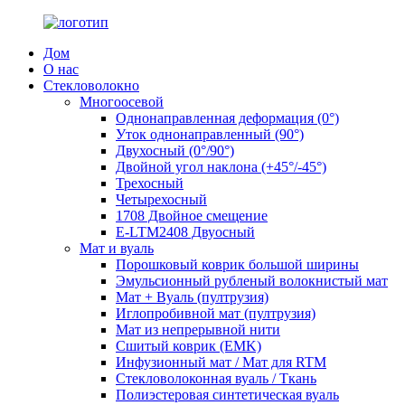
Дом
О нас
Стекловолокно
Многоосевой
Однонаправленная деформация (0°)
Уток однонаправленный (90°)
Двухосный (0°/90°)
Двойной угол наклона (+45°/-45°)
Трехосный
Четырехосный
1708 Двойное смещение
E-LTM2408 Двуосный
Мат и вуаль
Порошковый коврик большой ширины
Эмульсионный рубленый волокнистый мат
Мат + Вуаль (пултрузия)
Иглопробивной мат (пултрузия)
Мат из непрерывной нити
Сшитый коврик (EMK)
Инфузионный мат / Мат для RTM
Стекловолоконная вуаль / Ткань
Полиэстеровая синтетическая вуаль