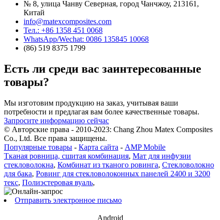
№ 8, улица Чанву Северная, город Чанчжоу, 213161,
Китай
info@matexcomposites.com
Тел.: +86 1358 451 0068
WhatsApp/Wechat: 0086 135845 10068
(86) 519 8375 1799
Есть ли среди вас заинтересованные
товары?
Мы изготовим продукцию на заказ, учитывая ваши
потребности и предлагая вам более качественные товары.
Запросите информацию сейчас
© Авторские права - 2010-2023: Chang Zhou Matex Composites
Co., Ltd. Все права защищены.
Популярные товары
-
Карта сайта
-
AMP Mobile
Тканая ровница, сшитая комбинация
,
Мат для инфузии
стекловолокна
,
Комбинат из тканого ровинга
,
Стекловолокно
для бака
,
Ровинг для стекловолоконных панелей 2400 и 3200
текс
,
Полиэстеровая вуаль
,
Отправить электронное письмо
Android