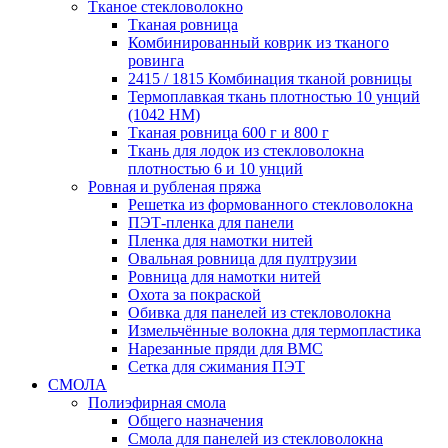
Тканое стекловолокно
Тканая ровница
Комбинированный коврик из тканого
ровинга
2415 / 1815 Комбинация тканой ровницы
Термоплавкая ткань плотностью 10 унций
(1042 HM)
Тканая ровница 600 г и 800 г
Ткань для лодок из стекловолокна
плотностью 6 и 10 унций
Ровная и рубленая пряжа
Решетка из формованного стекловолокна
ПЭТ-пленка для панели
Пленка для намотки нитей
Овальная ровница для пултрузии
Ровница для намотки нитей
Охота за покраской
Обивка для панелей из стекловолокна
Измельчённые волокна для термопластика
Нарезанные пряди для BMC
Сетка для сжимания ПЭТ
СМОЛА
Полиэфирная смола
Общего назначения
Смола для панелей из стекловолокна