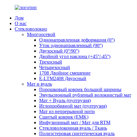
Дом
О нас
Стекловолокно
Многоосевой
Однонаправленная деформация (0°)
Уток однонаправленный (90°)
Двухосный (0°/90°)
Двойной угол наклона (+45°/-45°)
Трехосный
Четырехосный
1708 Двойное смещение
E-LTM2408 Двуосный
Мат и вуаль
Порошковый коврик большой ширины
Эмульсионный рубленый волокнистый мат
Мат + Вуаль (пултрузия)
Иглопробивной мат (пултрузия)
Мат из непрерывной нити
Сшитый коврик (EMK)
Инфузионный мат / Мат для RTM
Стекловолоконная вуаль / Ткань
Полиэстеровая синтетическая вуаль