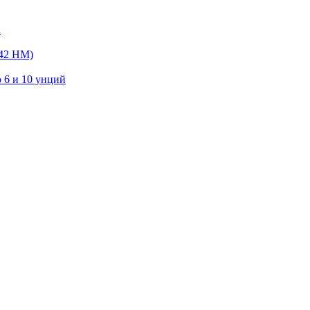
а
042 HM)
 6 и 10 унций