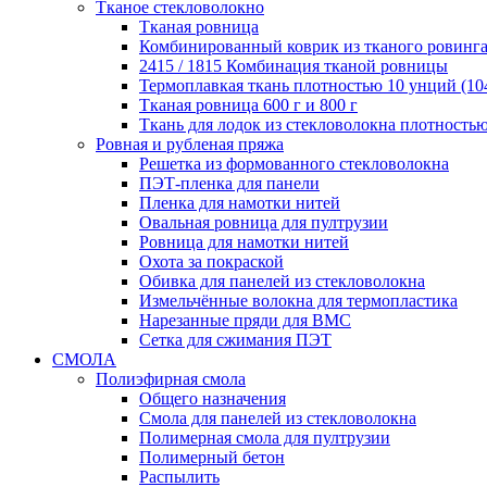
Тканое стекловолокно
Тканая ровница
Комбинированный коврик из тканого ровинг
2415 / 1815 Комбинация тканой ровницы
Термоплавкая ткань плотностью 10 унций (1
Тканая ровница 600 г и 800 г
Ткань для лодок из стекловолокна плотностью
Ровная и рубленая пряжа
Решетка из формованного стекловолокна
ПЭТ-пленка для панели
Пленка для намотки нитей
Овальная ровница для пултрузии
Ровница для намотки нитей
Охота за покраской
Обивка для панелей из стекловолокна
Измельчённые волокна для термопластика
Нарезанные пряди для BMC
Сетка для сжимания ПЭТ
СМОЛА
Полиэфирная смола
Общего назначения
Смола для панелей из стекловолокна
Полимерная смола для пултрузии
Полимерный бетон
Распылить